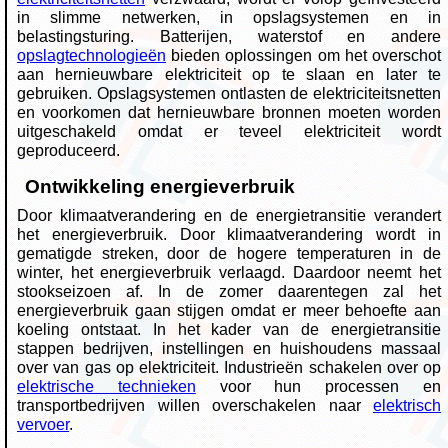
in slimme netwerken, in opslagsystemen en in
belastingsturing. Batterijen, waterstof en andere
opslagtechnologieën
bieden oplossingen om het overschot
aan hernieuwbare elektriciteit op te slaan en later te
gebruiken. Opslagsystemen ontlasten de elektriciteitsnetten
en voorkomen dat hernieuwbare bronnen moeten worden
uitgeschakeld omdat er teveel elektriciteit wordt
geproduceerd.
Ontwikkeling energieverbruik
Door klimaatverandering en de energietransitie verandert
het energieverbruik. Door klimaatverandering wordt in
gematigde streken, door de hogere temperaturen in de
winter, het energieverbruik verlaagd. Daardoor neemt het
stookseizoen af. In de zomer daarentegen zal het
energieverbruik gaan stijgen omdat er meer behoefte aan
koeling ontstaat. In het kader van de energietransitie
stappen bedrijven, instellingen en huishoudens massaal
over van gas op elektriciteit. Industrieën schakelen over op
elektrische technieken
voor hun processen en
transportbedrijven willen overschakelen naar
elektrisch
vervoer
.