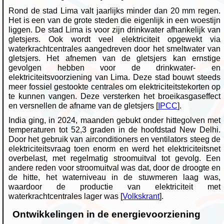
Rond de stad Lima valt jaarlijks minder dan 20 mm regen.
Het is een van de grote steden die eigenlijk in een woestijn
liggen. De stad Lima is voor zijn drinkwater afhankelijk van
gletsjers. Ook wordt veel elektriciteit opgewekt via
waterkrachtcentrales aangedreven door het smeltwater van
gletsjers. Het afnemen van de gletsjers kan ernstige
gevolgen hebben voor de drinkwater- en
elektriciteitsvoorziening van Lima. Deze stad bouwt steeds
meer fossiel gestookte centrales om elektriciteitstekorten op
te kunnen vangen. Deze versterken het broeikasgaseffect
en versnellen de afname van de gletsjers [
IPCC
].
India ging, in 2024, maanden gebukt onder hittegolven met
temperaturen tot 52,3 graden in de hoofdstad New Delhi.
Door het gebruik van airconditioners en ventilators steeg de
elektriciteitsvraag toen enorm en werd het elektriciteitsnet
overbelast, met regelmatig stroomuitval tot gevolg. Een
andere reden voor stroomuitval was dat, door de droogte en
de hitte, het waterniveau in de stuwmeren laag was,
waardoor de productie van elektriciteit met
waterkrachtcentrales lager was [
Volkskrant
].
Ontwikkelingen in de energievoorziening