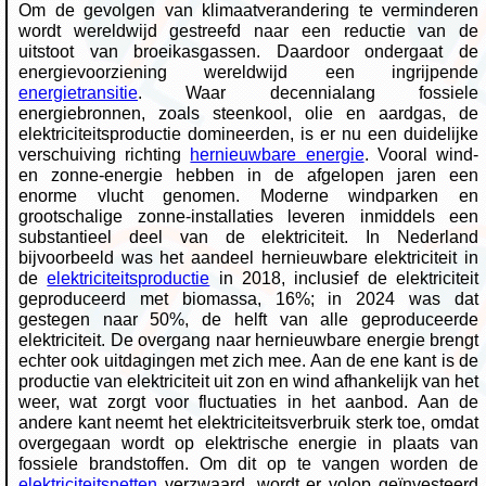
Om de gevolgen van klimaatverandering te verminderen
wordt wereldwijd gestreefd naar een reductie van de
uitstoot van broeikasgassen. Daardoor ondergaat de
energievoorziening wereldwijd een ingrijpende
energietransitie
. Waar decennialang fossiele
energiebronnen, zoals steenkool, olie en aardgas, de
elektriciteitsproductie domineerden, is er nu een duidelijke
verschuiving richting
hernieuwbare energie
. Vooral wind-
en zonne-energie hebben in de afgelopen jaren een
enorme vlucht genomen. Moderne windparken en
grootschalige zonne-installaties leveren inmiddels een
substantieel deel van de elektriciteit. In Nederland
bijvoorbeeld was het aandeel hernieuwbare elektriciteit in
de
elektriciteitsproductie
in 2018, inclusief de elektriciteit
geproduceerd met biomassa, 16%; in 2024 was dat
gestegen naar 50%, de helft van alle geproduceerde
elektriciteit. De overgang naar hernieuwbare energie brengt
echter ook uitdagingen met zich mee. Aan de ene kant is de
productie van elektriciteit uit zon en wind afhankelijk van het
weer, wat zorgt voor fluctuaties in het aanbod. Aan de
andere kant neemt het elektriciteitsverbruik sterk toe, omdat
overgegaan wordt op elektrische energie in plaats van
fossiele brandstoffen. Om dit op te vangen worden de
elektriciteitsnetten
verzwaard, wordt er volop geïnvesteerd